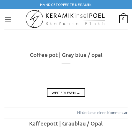
Zum
HANDGETÖPFERTE KERAMIK
Inhalt
springen
0
Coffee pot | Gray blue / opal
WEITERLESEN
→
Hinterlasse einen Kommentar
Kaffeepott | Graublau / Opal