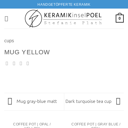
Zum
HANDGETÖPFERTE KERAMIK
Inhalt
springen
0
cups
MUG YELLOW
Mug gray-blue matt
Dark turquoise tea cup
COFFEE POT | OPAL /
COFFEE POT | GRAY BLUE /