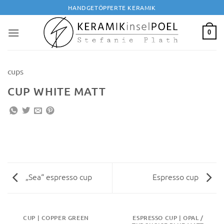
Zum
HANDGETÖPFERTE KERAMIK
Inhalt
springen
0
cups
CUP WHITE MATT
„Sea“ espresso cup
Espresso cup
CUP | COPPER GREEN
ESPRESSO CUP | OPAL /