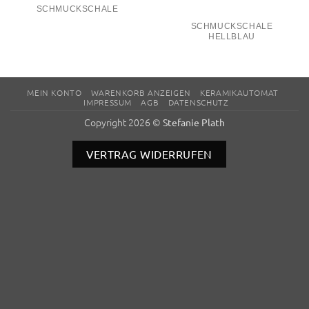
SCHMUCKSCHALE
SCHMUCKSCHALE
HELLBLAU
MEIN KONTO
WARENKORB ANZEIGEN
KERAMIKAUTOMAT
IMPRESSUM
AGB
DATENSCHUTZ
Copyright 2026 ©
Stefanie Plath
VERTRAG WIDERRUFEN