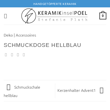
Zum
HANDGETÖPFERTE KERAMIK
Inhalt
springen
0
Deko | Accessoires
SCHMUCKDOSE HELLBLAU
Schmuckschale
Kerzenhalter Advent1
hellblau