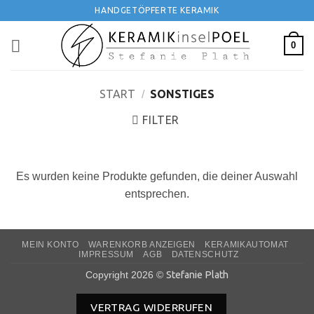
Zum
HANDGETÖPFERTE KERAMIK
Inhalt
springen
0
START
SONSTIGES
/
FILTER
Es wurden keine Produkte gefunden, die deiner Auswahl
entsprechen.
MEIN KONTO
WARENKORB ANZEIGEN
KERAMIKAUTOMAT
IMPRESSUM
AGB
DATENSCHUTZ
Copyright 2026 ©
Stefanie Plath
VERTRAG WIDERRUFEN