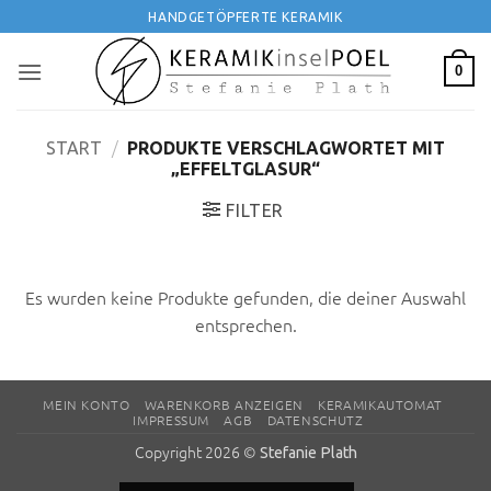
Zum
HANDGETÖPFERTE KERAMIK
Inhalt
springen
0
/
START
PRODUKTE VERSCHLAGWORTET MIT
„EFFELTGLASUR“
FILTER
Es wurden keine Produkte gefunden, die deiner Auswahl
entsprechen.
MEIN KONTO
WARENKORB ANZEIGEN
KERAMIKAUTOMAT
IMPRESSUM
AGB
DATENSCHUTZ
Copyright 2026 ©
Stefanie Plath