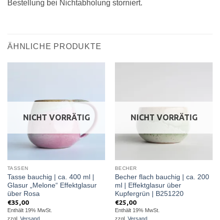
Bestellung bei Nichtabholung storniert.
ÄHNLICHE PRODUKTE
NICHT VORRÄTIG
NICHT VORRÄTIG
TASSEN
BECHER
Tasse bauchig | ca. 400 ml |
Becher flach bauchig | ca. 200
Glasur „Melone“ Effektglasur
ml | Effektglasur über
über Rosa
Kupfergrün | B251220
€
35,00
€
25,00
Enthält 19% MwSt.
Enthält 19% MwSt.
zzgl.
Versand
zzgl.
Versand