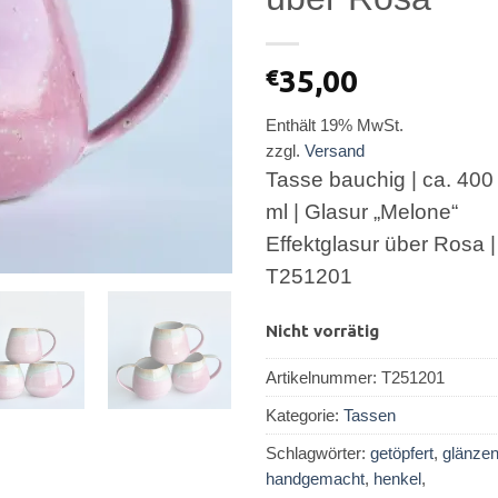
€
35,00
Enthält 19% MwSt.
zzgl.
Versand
Tasse bauchig | ca. 400
ml | Glasur „Melone“
Effektglasur über Rosa |
T251201
Nicht vorrätig
Artikelnummer:
T251201
Kategorie:
Tassen
Schlagwörter:
getöpfert
,
glänze
handgemacht
,
henkel
,