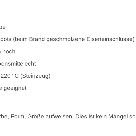
ibe
 Spots (beim Brand geschmolzene Eiseneinschlüsse)
m hoch
bensmittelecht
1220 °C (Steinzeug)
e geeignet
rbe, Form, Größe aufweisen. Dies ist kein Mangel s