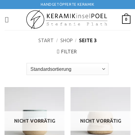
Zum
HANDGETÖPFERTE KERAMIK
Inhalt
springen
0
START
SHOP
SEITE 3
/
/
FILTER
NICHT VORRÄTIG
NICHT VORRÄTIG